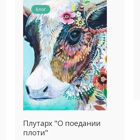
Блог
Плутарх "О поедании
плоти"