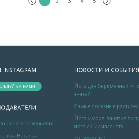
1
2
3
4
5
В INSTAGRAM
НОВОСТИ И СОБЫТИ
Йога для беременных: чт
СЛЕДУЙ ЗА НАМИ
знать?
Самые полезные растител
ПОДАВАТЕЛИ
Йога у моря: занятия по 
ов Сергей Валерьевич
йоге с Нирмаланатх
льская Наталья
Мы открыты!