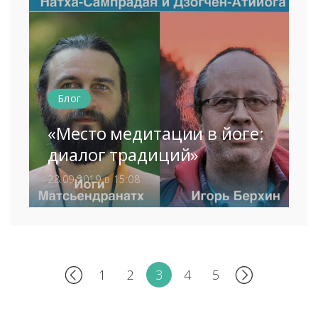
Блог
«Место медитации в йоге:
диалог традиций»
28.09.2019 в 15:08
1
2
3
4
5