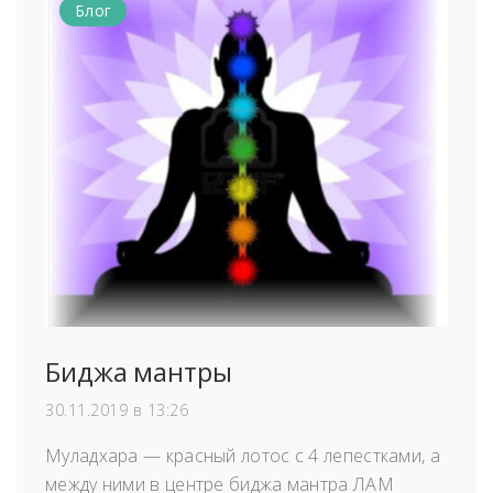
Блог
Биджа мантры
30.11.2019 в 13:26
Муладхара — красный лотос с 4 лепестками, а
между ними в центре биджа мантра ЛАМ