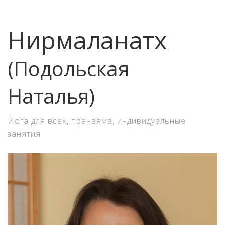
Нирмаланатх
(Подольская
Наталья)
Йога для всех, пранаяма, индивидуальные
занятия