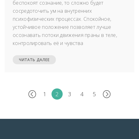
беспокоят сознание, то сложно будет
сосредоточить ум на внутренних
психофизических процессах. Спокойное,
устойчивое положение позволяет лучше
осознавать потоки движения праны в теле,
контролировать её и чувства
ЧИТАТЬ ДАЛЕЕ
1
2
3
4
5