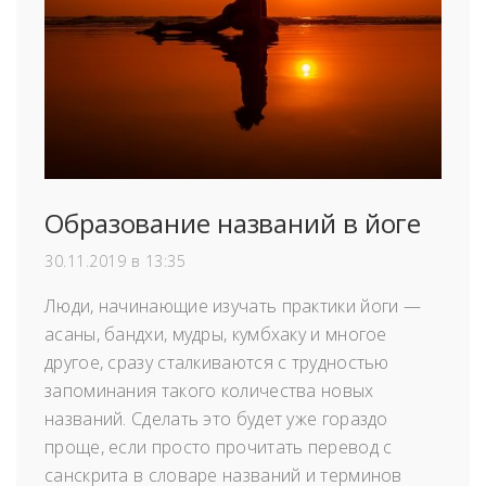
Образование названий в йоге
30.11.2019 в 13:35
Люди, начинающие изучать практики йоги —
асаны, бандхи, мудры, кумбхаку и многое
другое, сразу сталкиваются с трудностью
запоминания такого количества новых
названий. Сделать это будет уже гораздо
проще, если просто прочитать перевод с
санскрита в словаре названий и терминов