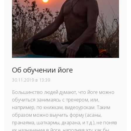
Об обучении йоге
30.11.2019 в 13:39
Большинство людей думают, что йоге можно
обучиться занимаясь с тренером, или,
например, по книжкам, видеоурокам. Таким
образом можно выучить форму (асаны,
пранаяма, шаткармы, дхарана, и т.д.), не поняв
их назначение в йоге, наполняя эту, как бы