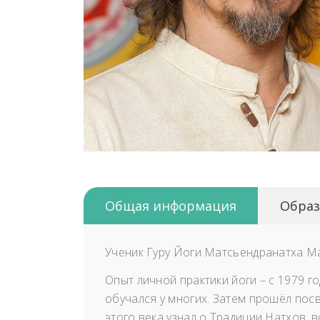
Общая информация
Образ
Ученик Гуру Йоги Матсьендранатха М
Опыт личной практики йоги – с 1979 г
обучался у многих. Затем прошёл пос
этого века узнал о Традиции Натхов,