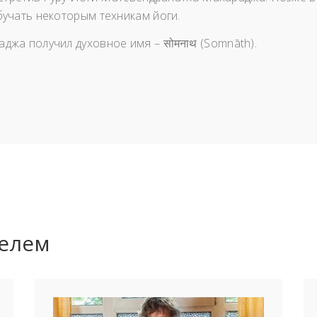
бучать некоторым техникам йоги.
джа получил духовное имя – सोमनाथ (Somnāth).
телем