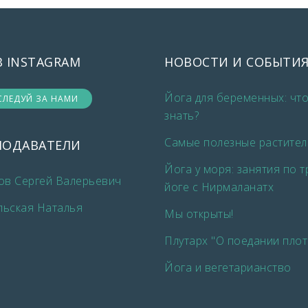
В INSTAGRAM
НОВОСТИ И СОБЫТИ
Йога для беременных: чт
СЛЕДУЙ ЗА НАМИ
знать?
Самые полезные растител
ПОДАВАТЕЛИ
Йога у моря: занятия по 
ов Сергей Валерьевич
йоге с Нирмаланатх
льская Наталья
Мы открыты!
Плутарх "О поедании плот
Йога и вегетарианство