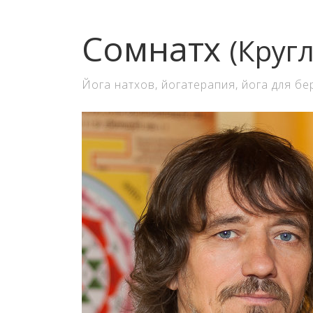
Сомнатх
(Круг
Йога натхов, йогатерапия, йога для б