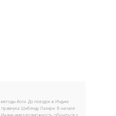
е методы йоги. До поездок в Индию
о правнука Шибенду Лахири. В начале
в Индии имел возможность обучаться у