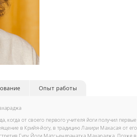
ование
Опыт работы
ахараджа
ода, когда от своего первого учителя йоги получил первы
вящение в Крийя-йогу, в традицию Лахири Махасая от ег
 встретив Гуру Йоги Матсьендранатха Махараджа. Позже 