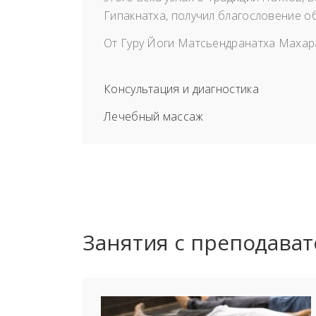
Гипакнатха, получил благословение о
От Гуру Йоги Матсьендранатха Махара
Консультация и диагностика
Лечебный массаж
Занятия с преподава