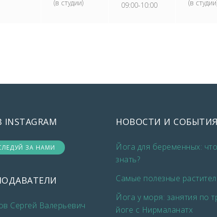
(в студии)
(в студии
09:00-10:00
В INSTAGRAM
НОВОСТИ И СОБЫТИ
Йога для беременных: чт
СЛЕДУЙ ЗА НАМИ
знать?
Самые полезные растител
ПОДАВАТЕЛИ
Йога у моря: занятия по 
ов Сергей Валерьевич
йоге с Нирмаланатх