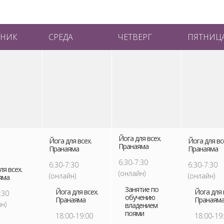
РНИК
СРЕДА
ЧЕТВЕРГ
ПЯТНИЦ
Йога для всех.
Йога для всех.
Йога для вс
Пранаяма
Пранаяма
Пранаяма
6:30-7:30
6:30-7:30
6:30-7:30
ля всех.
(онлайн)
(онлайн)
(онлайн)
яма
Занятие по
Йога для всех.
Йога для 
:30
обучению
Пранаяма
Пранаям
н)
владением
поями
18:00-19:00
18:00-19