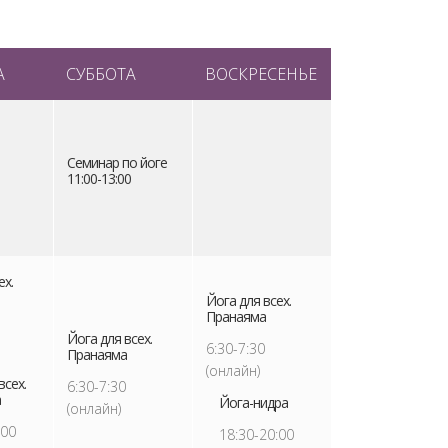
А
СУББОТА
ВОСКРЕСЕНЬЕ
Семинар по йоге
11:00-13:00
ех.
Йога для всех.
Пранаяма
Йога для всех.
6:30-7:30
Пранаяма
(онлайн)
всех.
6:30-7:30
а
Йога-нидра
(онлайн)
:00
18:30-20:00