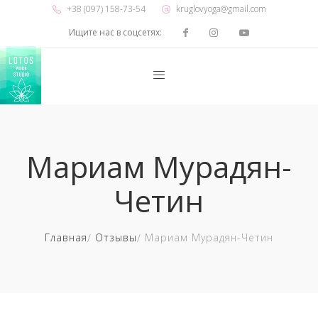
+38 (097) 158-73-54
kruglovyoga@gmail.com
Ищите нас в соцсетях:
Мариам Мурадян-
Четин
Главная
Отзывы
Мариам Мурадян-Четин