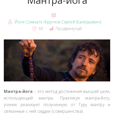
Мантра-йога
Йоги Сомнатх (Круглов Сергей Валерьевич)
60
Продвинутый
Мантра-йога
– это метод достижения высшей цели,
использующий мантры. Практикуя мантра-йогу,
ученик реализует полученную от Гуру мантру и
связанные с ней сиддхи (совершенства).