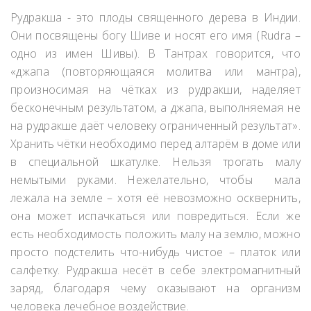
Рудракша - это плоды священного дерева в Индии.
Они посвящены богу Шиве и носят его имя (Rudra –
одно из имен Шивы). В Тантрах говорится, что
«джапа (повторяющаяся молитва или мантра),
произносимая на чётках из рудракши, наделяет
бесконечным результатом, а джапа, выполняемая не
на рудракше даёт человеку ограниченный результат».
Хранить чётки необходимо перед алтарём в доме или
в специальной шкатулке. Нельзя трогать малу
немытыми руками. Нежелательно, чтобы мала
лежала на земле – хотя её невозможно осквернить,
она может испачкаться или повредиться. Если же
есть необходимость положить малу на землю, можно
просто подстелить что-нибудь чистое – платок или
салфетку. Рудракша несёт в себе электромагнитный
заряд, благодаря чему оказывают на организм
человека лечебное воздействие.