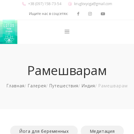
+38 (097) 158-73-54
kruglovyoga@gmail.com
Ищите нас в соцсетях:
Рамешварам
Главная
Галерея
Путешествия
Индия
Рамешварам
Йога для беременных
Медитация